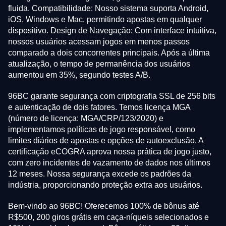
fluida. Compatibilidade: Nosso sistema suporta Android,
iOS, Windows e Mac, permitindo apostas em qualquer
dispositivo. Design de Navegação: Com interface intuitiva,
nossos usuários acessam jogos em menos passos
comparado a dois concorrentes principais. Após a última
atualização, o tempo de permanência dos usuários
aumentou em 35%, segundo testes A/B.
96BC garante segurança com criptografia SSL de 256 bits
e autenticação de dois fatores. Temos licença MGA
(número de licença: MGA/CRP/123/2020) e
implementamos políticas de jogo responsável, como
limites diários de apostas e opções de autoexclusão. A
certificação eCOGRA aprova nossa prática de jogo justo,
com zero incidentes de vazamento de dados nos últimos
12 meses. Nossa segurança excede os padrões da
indústria, proporcionando proteção extra aos usuários.
Bem-vindo ao 96BC! Oferecemos 100% de bônus até
R$500, 200 giros grátis em caça-níqueis selecionados e