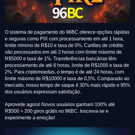
O sistema de pagamento do 96BC oferece opções rápidas
e seguras como PIX com processamento em até 1 hora,
limite mínimo de R$10 e taxa de 0%. Cartões de crédito
são processados em até 2 horas com limite máximo de
R$5000 e taxa de 1%. Transferências bancárias têm
processamento de até 6 horas, limite de R$1000 e taxa de
2%. Para criptomoedas, o tempo é de até 24 horas, com
limite máximo de R$10000 e taxa de 0,5%. Comparado ao
mercado, nosso tempo de saque é 30% mais rápido e 95%
dos usuários expressam satisfação.
Aproveite agora! Novos usuários ganham 100% até
R$500 + 200 giros grátis no 96BC. Inscreva-se e
experimente a emoção!