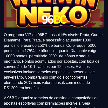
O programa VIP do 96BC possui três níveis: Prata, Ouro e
Diamante. Para Prata, é necessário acumular 1000
pontos, oferecendo 150% de bônus. Ouro requer 5000
pontos com 175% de bônus, enquanto Diamante exige
10000 pontos, permitindo 200% de bônus e saque
prioritário. Pontos acumulados por apostas, com taxa de
conversão de 10:1, válidos por 12 meses. Eventos
exclusivos incluem torneios especiais e presentes de
aniversário. Comparamos com dois concorrentes,
oferecendo 20% mais valor mensal, com média de
R$1200 em benefícios.
A
96BC
organiza torneios de cassino e competições de
apostas esportivas com premiações incríveis. Seja