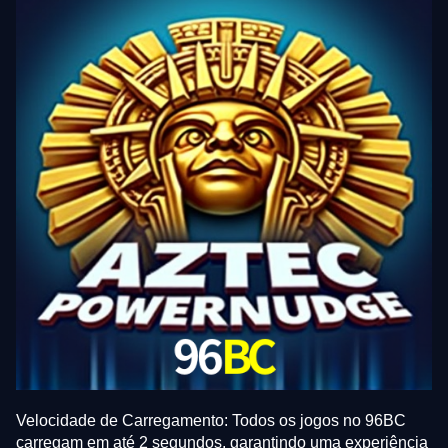
Velocidade de Carregamento: Todos os jogos no 96BC
carregam em até 2 segundos, garantindo uma experiência