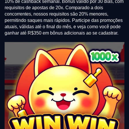
10% de cashback semanal. Bônus válido por 30 dias, com
requisitos de apostas de 20x. Comparado a dois
concorrentes, nossos requisitos são 20% menores,
permitindo saques mais rápidos. Participe das promoções
atuais, válidas até o final do mês, e veja como você pode
ganhar até R$350 em bônus adicionais ao se cadastrar.